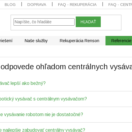
BLOG
DOPRAVA
FAQ - REKUPERÁCIA
FAQ - CENT
HĽADAŤ
riešení
Naše služby
Rekuperácia Renson
Referencie
a odpovede ohľadom centrálnych vysáv
sávač lepší ako bežný?
botický vysávač s centrálnym vysávačom?
e vysávanie robotom nie je dostatočné?
 najlepšie zabudovať centrálny vysávač?