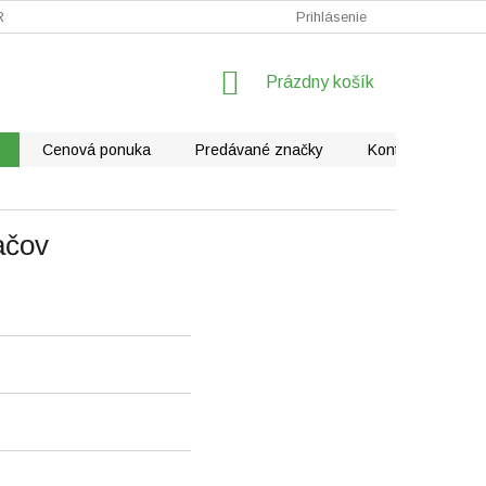
RÁLNE VYSÁVAČE
FAQ - KLIMATIZÁCIE
Prihlásenie
REKLAMÁCIE
NÁKUPNÝ
Prázdny košík
KOŠÍK
Cenová ponuka
Predávané značky
Kontakty
ačov