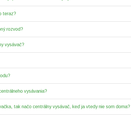
o teraz?
bný rozvod?
lny vysávač?
vodu?
centrálneho vysávania?
vačka, tak načo centrálny vysávač, keď ja vtedy nie som doma?