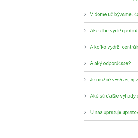
V dome už bývame, č
Ako dlho vydrží potru
A koľko vydrží centrá
A aký odporúčate?
Je možné vysávať aj 
Aké sú ďalšie výhody 
U nás upratuje uprato
Z
á
p