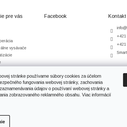
ie pre vás
Facebook
Kontakt
info
@
+421 
perácia
+421 
rálne vysávače
Smar
tizácie
e
podmienky
bovej stránke používame súbory cookies za účelom
sobných údajov
bezpečného fungovania webovej stránky, zachovania
ám
 zaznamenávania údajov o používaní webovej stránky a
ania zobrazovaného reklamného obsahu. Viac informácií
dené.
Upraviť nastavenie cookies
nie
> grafika a marketing