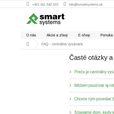
Prejsť
+421 911 542 322
info@smartsystems.sk
na
obsah
O nás
Akcie a zľavy
E-shop
Ponuka 
Domov
FAQ - centrálne vysávače
Časté otázky 
Prečo je centrálny vy
Môžem používať aj ro
Chcete tým povedať ž
Staviame dom, kedy je