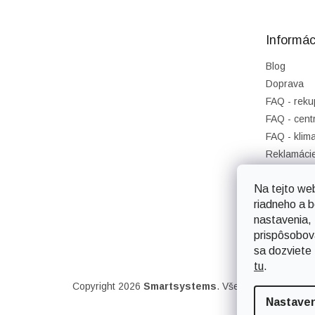
ä
t
Informác
i
e
Blog
Doprava
FAQ - reku
FAQ - cent
FAQ - klima
Reklamáci
Obchodné 
Na tejto we
Ochrana o
riadneho a 
Napíšte n
nastavenia,
Kontakty
prispôsobov
sa dozviete
tu
.
Copyright 2026
Smartsystems
. Všetky práva vyhra
Nastave