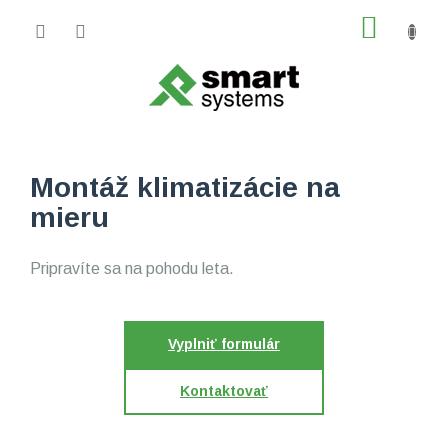
Prejsť
NÁKU
na
obsah
KOŠÍK
Montáž
klimatizácie
na
mieru
Pripravíte sa na pohodu leta.
Vyplniť formulár
Kontaktovať