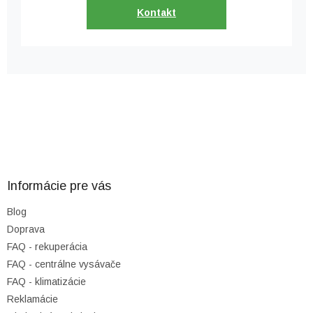
Kontakt
Z
á
p
ä
Informácie pre vás
t
Blog
i
Doprava
e
FAQ - rekuperácia
FAQ - centrálne vysávače
FAQ - klimatizácie
Reklamácie