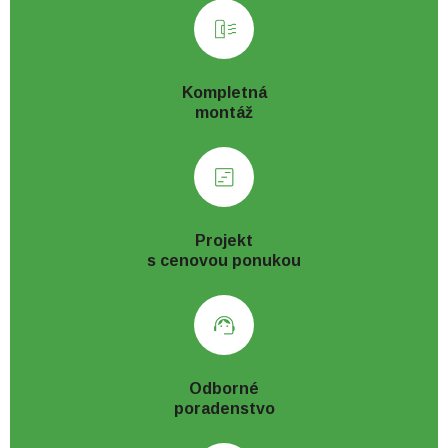
Kompletná
montáž
Projekt
s cenovou ponukou
Odborné
poradenstvo