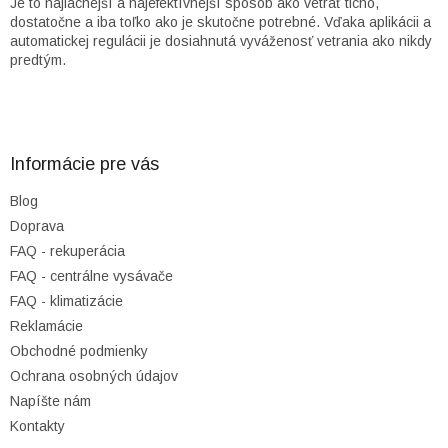
p
Je to najlacnejší a najefektívnejší spôsob ako vetrať ticho,
r
dostatočne a iba toľko ako je skutočne potrebné. Vďaka aplikácii a
v
automatickej regulácii je dosiahnutá vyváženosť vetrania ako nikdy
k
predtým.
y
v
Z
ý
á
p
p
i
ä
Informácie pre vás
s
t
u
Blog
i
Doprava
e
FAQ - rekuperácia
FAQ - centrálne vysávače
FAQ - klimatizácie
Reklamácie
Obchodné podmienky
Ochrana osobných údajov
Napíšte nám
Kontakty