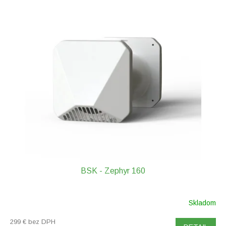
V
ý
p
i
s
p
r
o
d
u
k
t
o
v
BSK - Zephyr 160
Skladom
299 € bez DPH