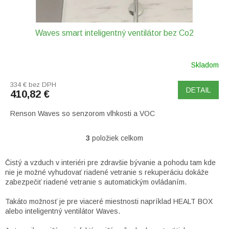
Waves smart inteligentný ventilátor bez Co2
Skladom
334 € bez DPH
DETAIL
410,82 €
Renson Waves so senzorom vlhkosti a VOC
3
položiek celkom
O
v
l
Čistý a vzduch v interiéri pre zdravšie bývanie a pohodu tam kde
á
nie je možné vyhudovať riadené vetranie s rekuperáciu dokáže
d
zabezpečiť riadené vetranie s automatickým ovládaním.
a
c
Takáto možnosť je pre viaceré miestnosti napríklad HEALT BOX
i
alebo inteligentný ventilátor Waves.
e