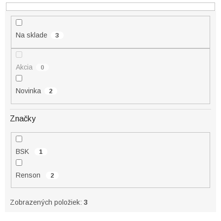
k
t
o
Na sklade
3
v
Akcia
0
Novinka
2
Značky
BSK
1
Renson
2
Zobrazených položiek:
3