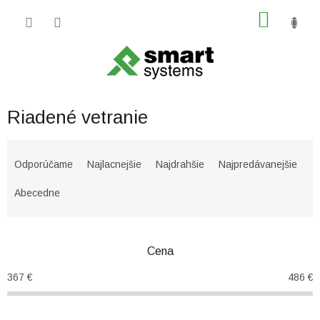
Prejsť
NÁKU
na
obsah
KOŠÍK
Riadené vetranie
R
a
Odporúčame
Najlacnejšie
Najdrahšie
Najpredávanejšie
d
e
Abecedne
n
i
e
Cena
p
r
367
€
486
€
o
d
u