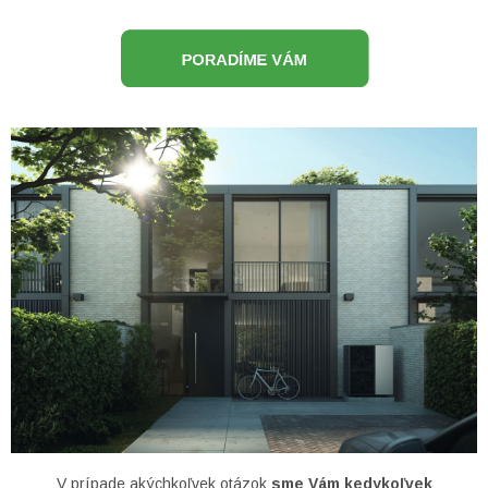
V prípade akýchkoľvek otázok
sme Vám kedykoľvek