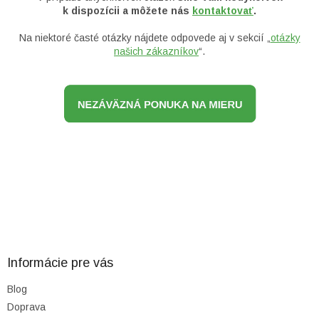
k dispozícii a môžete nás
kontaktovať
.
Na niektoré časté otázky nájdete odpovede aj v sekcií „
otázky
našich zákazníkov
“.
Z
á
p
ä
Informácie pre vás
t
Blog
i
Doprava
e