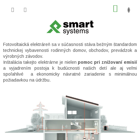
Prejsť
NÁKU
na
obsah
KOŠÍK
Fotovoltaická elektráreň sa v súčasnosti stáva bežným štandardom
technickej vybavenosti rodinných domov, obchodov, prevádzok a
výrobných závodov.
Inštalácia takejto elektrárne je nielen
pomoc pri znižovaní emisií
a vyjadrením postoja k budúcnosti našich detí ale aj veľmi
spoľahlivé a ekonomicky návratné zariadenie s minimálnou
požiadavkou na údržbu.