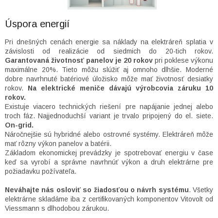
Úspora energií
Pri dnešných cenách energie sa náklady na elektráreň splatia v
závislosti od realizácie od siedmich do 20-tich rokov.
Garantovaná životnosť panelov je 20 rokov
pri poklese výkonu
maximálne 20%. Tieto môžu slúžiť aj omnoho dlhšie. Moderné
dobre navrhnuté batériové úložisko môže mať životnosť desiatky
rokov.
Na elektrické meniče dávajú výrobcovia záruku 10
rokov.
Existuje viacero technických riešení pre napájanie jednej alebo
troch fáz. Najjednoduchší variant je trvalo pripojený do el. siete.
On-grid.
Náročnejšie sú hybridné alebo ostrovné systémy. Elektráreň môže
mať rôzny výkon panelov a batérii.
Základom ekonomickej prevádzky je spotrebovať energiu v čase
keď sa vyrobí a správne navrhnúť výkon a druh elektrárne pre
požiadavku požívateľa.
Neváhajte nás osloviť so žiadosťou o návrh systému
. Všetky
elektrárne skladáme iba z certifikovaných komponentov Vitovolt od
Viessmann s dlhodobou zárukou.