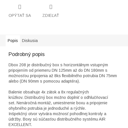
OPÝTAŤ SA
ZDIEĽAŤ
Popis
Diskusia
Podrobný popis
Dbox 208 je distribučný box s horizontálnym vstupným
pripojením od priemeru DN 125mm až do DN 180mm s
možnosťou pripojenia až 8ks flexibilného potrubia DN 75mm
alebo (DN 90mm s pomocou adaptéra).
Balenie obsahuje 4x zátok a 8x regulačných
krúžkov.
Distribučný box možno doplniť o odhlučňovací
set. Nenáročná montáž, umiestnenie boxu a pripojenie
ohybného potrubia je jednoduché a rýchle.
Inšpekčný otvor vytvára možnosť pohodlnej kontroly a
údržby. Boxy sú súčasťou distribučného systému AIR
EXCELLENT.