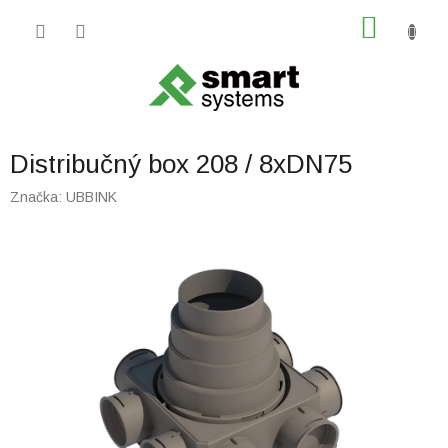
Prejsť
NÁKU
na
obsah
KOŠÍK
Distribučný box 208 / 8xDN75
Značka:
UBBINK