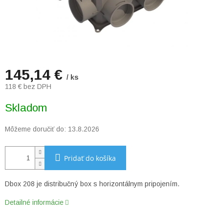
145,14 €
/ ks
118 € bez DPH
Jednotková
Skladom
cena:
Môžeme doručiť do:
13.8.2026
Pridať do košíka
Dbox 208 je distribučný box s horizontálnym pripojením.
Detailné informácie