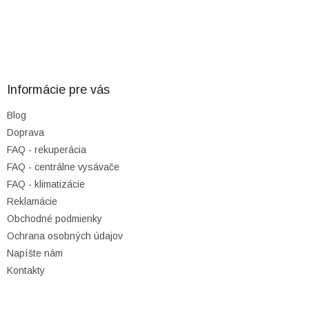
Z
á
p
ä
Informácie pre vás
t
Blog
i
Doprava
e
FAQ - rekuperácia
FAQ - centrálne vysávače
FAQ - klimatizácie
Reklamácie
Obchodné podmienky
Ochrana osobných údajov
Napíšte nám
Kontakty