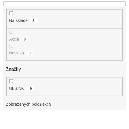
k
t
o
Na sklade
8
v
Akcia
0
Novinka
0
Značky
UBBINK
9
Zobrazených položiek:
9
V
ý