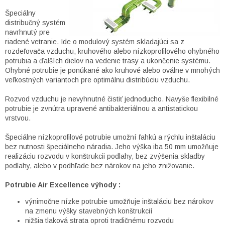
r
v
Špeciálny
k
distribučný systém
y
navrhnutý pre
v
riadené vetranie. Ide o modulový systém skladajúci sa z
ý
rozdeľovača vzduchu, kruhového alebo nízkoprofilového ohybného
p
potrubia a ďalších dielov na vedenie trasy a ukončenie systému.
i
Ohybné potrubie je ponúkané ako kruhové alebo oválne v mnohých
s
veľkostných variantoch pre optimálnu distribúciu vzduchu.
u
Rozvod vzduchu je nevyhnutné čistiť jednoducho. Navyše flexibilné
potrubie je zvnútra upravené antibakteriálnou a antistatickou
vrstvou.
Špeciálne nízkoprofilové potrubie umožní ľahkú a rýchlu inštaláciu
bez nutnosti špeciálneho náradia. Jeho výška iba 50 mm umožňuje
realizáciu rozvodu v konštrukcii podlahy, bez zvýšenia skladby
podlahy, alebo v podhľade bez nárokov na jeho znižovanie.
Potrubie Air Excellence výhody :
výnimočne nízke potrubie umožňuje inštaláciu bez nárokov
na zmenu výšky stavebných konštrukcií
nižšia tlaková strata oproti tradičnému rozvodu