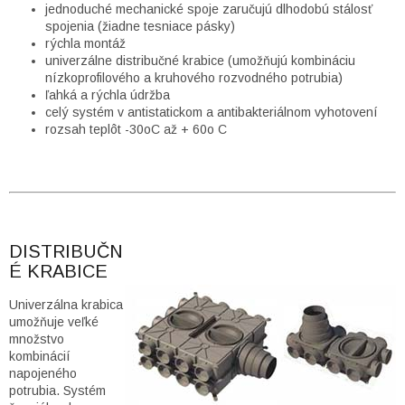
jednoduché mechanické spoje zaručujú dlhodobú stálosť
spojenia (žiadne tesniace pásky)
rýchla montáž
univerzálne distribučné krabice (umožňujú kombináciu
nízkoprofilového a kruhového rozvodného potrubia)
ľahká a rýchla údržba
celý systém v antistatickom a antibakteriálnom vyhotovení
rozsah teplôt -30oC až + 60o C
DISTRIBUČN
É KRABICE
Univerzálna krabica
umožňuje veľké
množstvo
kombinácií
napojeného
potrubia. Systém