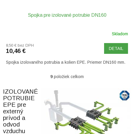
Spojka pre izolované potrubie DN160
Skladom
8,50 € bez DPH
DETAIL
10,46 €
Spojka izolovaného potrubia a kolien EPE. Priemer DN160 mm.
9
položiek celkom
O
v
l
IZOLOVANÉ
á
POTRUBIE
d
EPE pre
a
externý
c
prívod a
i
odvod
e
p
vzduchu