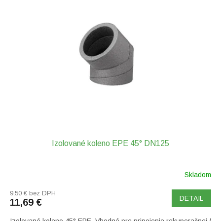
p
i
s
p
r
o
d
u
k
t
o
v
Izolované koleno EPE 45° DN125
Skladom
9,50 € bez DPH
DETAIL
11,69 €