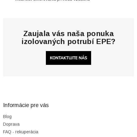
Zaujala vás naša ponuka
izolovaných potrubí EPE?
Z
á
p
ä
Informácie pre vás
t
Blog
i
Doprava
e
FAQ - rekuperácia