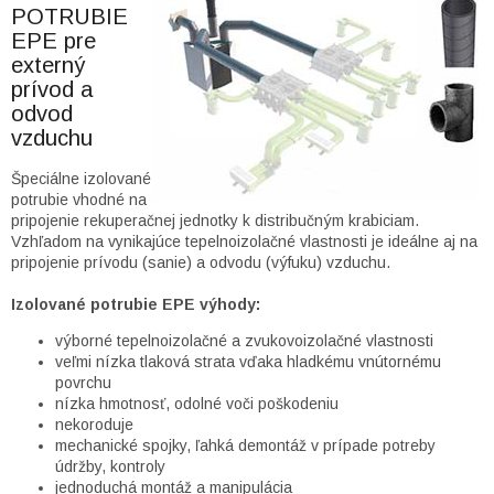
POTRUBIE
EPE pre
externý
prívod a
odvod
vzduchu
Špeciálne izolované
potrubie vhodné na
pripojenie rekuperačnej jednotky k distribučným krabiciam.
Vzhľadom na vynikajúce tepelnoizolačné vlastnosti je ideálne aj na
pripojenie prívodu (sanie) a odvodu (výfuku) vzduchu.
Izolované potrubie EPE výhody:
výborné tepelnoizolačné a zvukovoizolačné vlastnosti
veľmi nízka tlaková strata vďaka hladkému vnútornému
povrchu
nízka hmotnosť, odolné voči poškodeniu
nekoroduje
mechanické spojky, ľahká demontáž v prípade potreby
údržby, kontroly
jednoduchá montáž a manipulácia