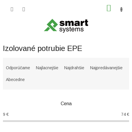
Prejsť
NÁKU
na
obsah
KOŠÍK
Izolované potrubie EPE
R
a
Odporúčame
Najlacnejšie
Najdrahšie
Najpredávanejšie
d
e
Abecedne
n
i
e
Cena
p
r
9
€
74
€
o
d
u