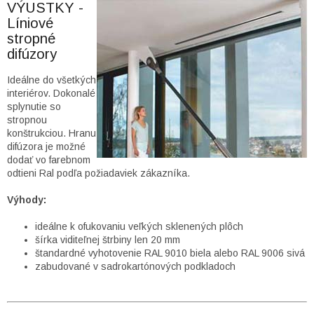
VÝUSTKY -
Líniové
stropné
difúzory
Ideálne do všetkých
interiérov. Dokonalé
splynutie so
stropnou
konštrukciou. Hranu
difúzora je možné
dodať vo farebnom
odtieni Ral podľa požiadaviek zákazníka.
Výhody:
ideálne k ofukovaniu veľkých sklenených plôch
šírka viditeľnej štrbiny len 20 mm
štandardné vyhotovenie RAL 9010 biela alebo RAL 9006 sivá
zabudované v sadrokartónových podkladoch