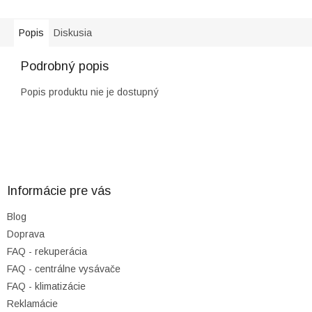
Popis
Diskusia
Podrobný popis
Popis produktu nie je dostupný
Z
á
p
ä
Informácie pre vás
t
Blog
i
Doprava
e
FAQ - rekuperácia
FAQ - centrálne vysávače
FAQ - klimatizácie
Reklamácie