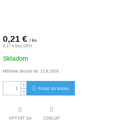
0,21 €
/ ks
0,17 € bez DPH
Jednotková
Skladom
cena:
Môžeme doručiť do:
12.8.2026
Pridať do košíka
OPÝTAŤ SA
ZDIEĽAŤ