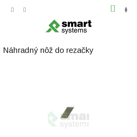
Prejsť
NÁKU
na
obsah
KOŠÍK
Náhradný nôž do rezačky