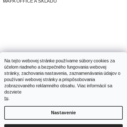
MAPA OFFICE A SKLADU
Na tejto webovej stránke používame súbory cookies za
účelom riadneho a bezpečného fungovania webovej
stránky, zachovania nastavenia, zaznamenávania údajov o
používaní webovej stránky a prispôsobovania
zobrazovaného reklamného obsahu. Viac informácií sa
dozviete
tu
.
Vytvoril Shoptet
Nastavenie
Copyright 2026
Smartsystems
. Všetky práva vyhradené.
Upraviť nastavenie cookies