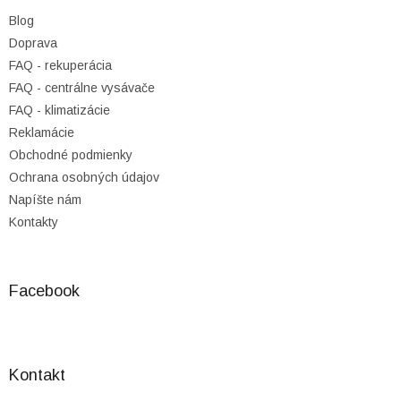
t
Blog
i
Doprava
e
FAQ - rekuperácia
FAQ - centrálne vysávače
FAQ - klimatizácie
Reklamácie
Obchodné podmienky
Ochrana osobných údajov
Napíšte nám
Kontakty
Facebook
Kontakt