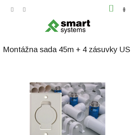
Prejsť
NÁKU
na
obsah
KOŠÍK
Montážna sada 45m + 4 zásuvky US