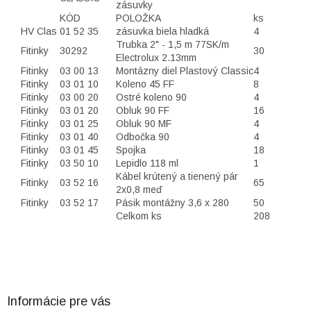
zásuvky
KÓD
POLOŽKA
ks
HV Clas
01 52 35
zásuvka biela hladká
4
Trubka 2" - 1,5 m 77SK/m
Fitinky
30292
30
Electrolux 2.13mm
Fitinky
03 00 13
Montázny diel Plastový Classic
4
Fitinky
03 01 10
Koleno 45 FF
8
Fitinky
03 00 20
Ostré koleno 90
4
Fitinky
03 01 20
Obluk 90 FF
16
Fitinky
03 01 25
Obluk 90 MF
4
Fitinky
03 01 40
Odbočka 90
4
Fitinky
03 01 45
Spojka
18
Fitinky
03 50 10
Lepidlo 118 ml
1
Kábel krútený a tienený pár
Fitinky
03 52 16
65
2x0,8 meď
Fitinky
03 52 17
Pásik montážny 3,6 x 280
50
Celkom ks
208
Z
á
p
ä
Informácie pre vás