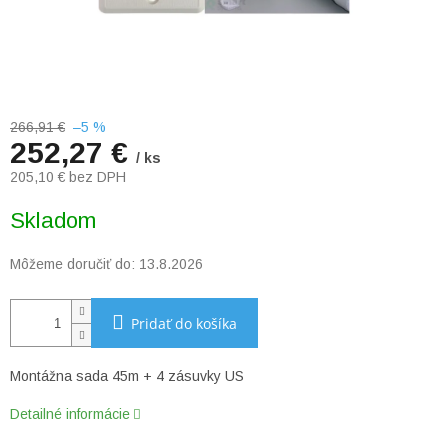
266,91 €
–5 %
252,27 €
/ ks
205,10 € bez DPH
Jednotková
Skladom
cena:
Môžeme doručiť do:
13.8.2026
Pridať do košíka
Montážna sada 45m + 4 zásuvky US
Detailné informácie