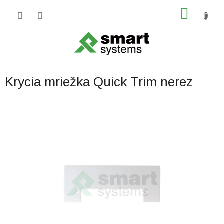
Prejsť
NÁKU
na
obsah
KOŠÍK
Krycia mriežka Quick Trim nerez