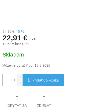
24,26 €
–5 %
22,91 €
/ ks
18,63 € bez DPH
Jednotková
Skladom
cena:
Môžeme doručiť do:
13.8.2026
Pridať do košíka
OPÝTAŤ SA
ZDIEĽAŤ