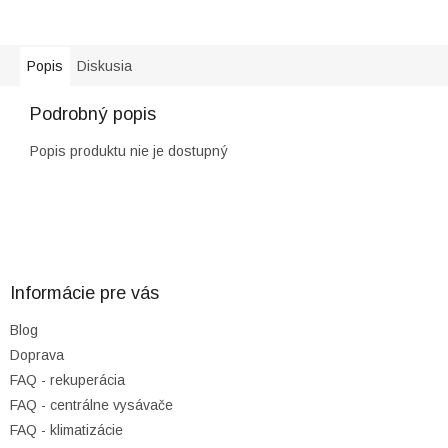
Popis
Diskusia
Podrobný popis
Popis produktu nie je dostupný
Z
á
p
ä
Informácie pre vás
t
Blog
i
Doprava
e
FAQ - rekuperácia
FAQ - centrálne vysávače
FAQ - klimatizácie