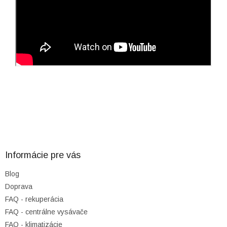
Z
á
p
ä
Informácie pre vás
t
Blog
i
Doprava
e
FAQ - rekuperácia
FAQ - centrálne vysávače
FAQ - klimatizácie