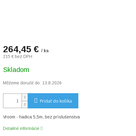
264,45 €
/ ks
215 € bez DPH
Jednotková
Skladom
cena:
Môžeme doručiť do:
13.8.2026
Pridať do košíka
Vroom - hadica 5,5m, bez príslušenstva
Detailné informácie