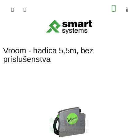
Prejsť
NÁKU
na
obsah
KOŠÍK
Vroom - hadica 5,5m, bez
príslušenstva