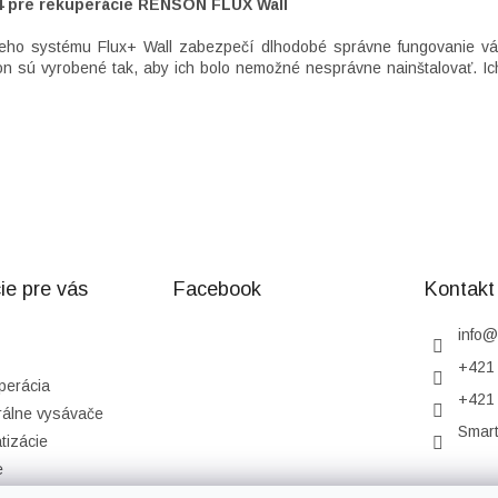
G4 pre rekuperácie RENSON FLUX Wall
acieho systému Flux+ Wall zabezpečí dlhodobé správne fungovanie v
on sú vyrobené tak, aby ich bolo nemožné nesprávne nainštalovať.
Ic
ie pre vás
Facebook
Kontakt
info
@
+421 
perácia
+421 
rálne vysávače
Smar
tizácie
e
podmienky