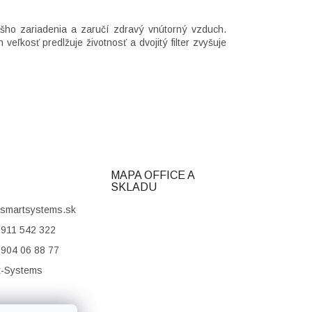
ášho zariadenia a zaručí zdravý vnútorný vzduch.
h veľkosť predlžuje životnosť a dvojitý filter zvyšuje
MAPA OFFICE A
SKLADU
smartsystems.sk
911 542 322
904 06 88 77
t-Systems