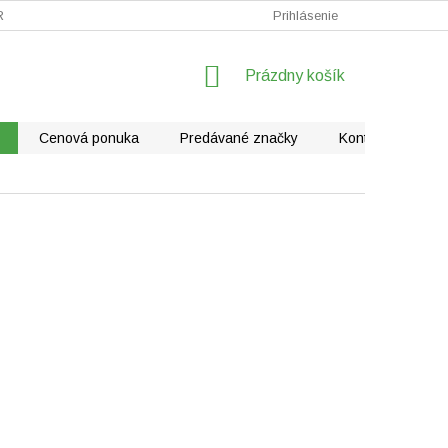
RÁLNE VYSÁVAČE
FAQ - KLIMATIZÁCIE
Prihlásenie
REKLAMÁCIE
NÁKUPNÝ
Prázdny košík
KOŠÍK
Cenová ponuka
Predávané značky
Kontakty