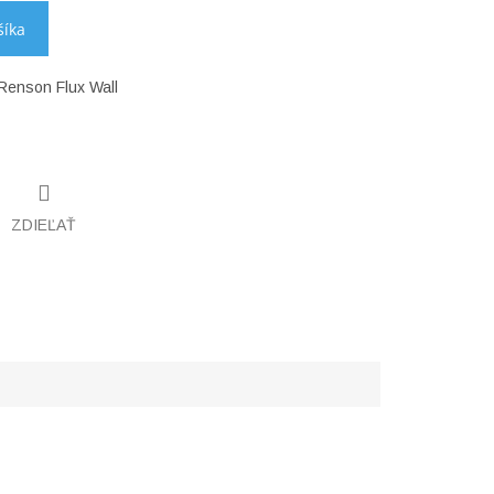
šíka
 Renson Flux Wall
ZDIEĽAŤ