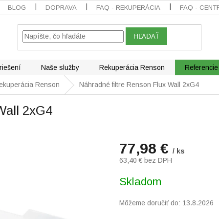
BLOG
DOPRAVA
FAQ - REKUPERÁCIA
FAQ - CENT
HĽADAŤ
riešení
Naše služby
Rekuperácia Renson
Referencie
ekuperácia Renson
Náhradné filtre Renson Flux Wall 2xG4
Wall 2xG4
77,98 €
/ ks
63,40 € bez DPH
Jednotková
Skladom
cena:
Môžeme doručiť do:
13.8.2026