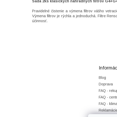
Sada 2ks klasických náhradných filtrov G4+
Pravidelné čistenie a výmena filtrov vášho vetr
Výmena filtrov je rýchla a jednoduchá.
Filtre Rens
účinnosť.
Z
á
p
ä
t
Informác
i
e
Blog
Doprava
FAQ - reku
FAQ - cent
FAQ - klima
Reklamáci
Obchodné 