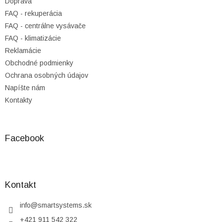
Doprava
e
FAQ - rekuperácia
FAQ - centrálne vysávače
FAQ - klimatizácie
Reklamácie
Obchodné podmienky
Ochrana osobných údajov
Napíšte nám
Kontakty
Facebook
Kontakt
info
@
smartsystems.sk
+421 911 542 322