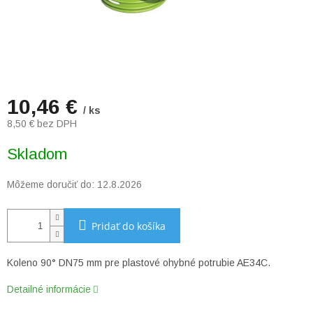
10,46 €
/ ks
8,50 € bez DPH
Jednotková
Skladom
cena:
Môžeme doručiť do:
12.8.2026
Pridať do košíka
Koleno 90° DN75 mm pre plastové ohybné potrubie AE34C.
Detailné informácie