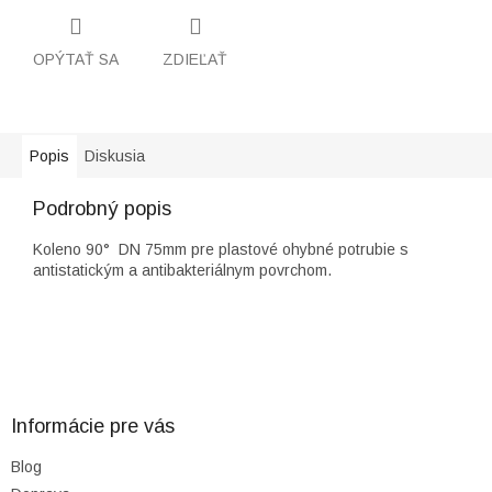
OPÝTAŤ SA
ZDIEĽAŤ
Popis
Diskusia
Podrobný popis
Koleno 90° DN 75mm pre plastové ohybné potrubie s
antistatickým a antibakteriálnym povrchom.
Z
á
p
ä
Informácie pre vás
t
Blog
i