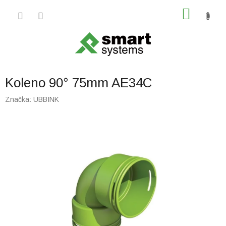
Prejsť
NÁKU
na
obsah
KOŠÍK
Koleno 90° 75mm AE34C
Značka:
UBBINK