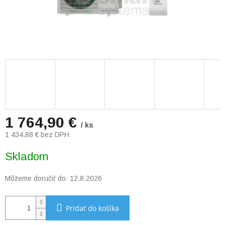
1 764,90 €
/ ks
1 434,88 € bez DPH
Jednotková
Skladom
cena:
Môžeme doručiť do:
12.8.2026
Pridať do košíka