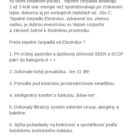
vo veľmi chladnom počasí. Tepelné čerpadlá dodávajú
2 až 3 krát viac energie než spotrebovávajú pri získavaní
tepla, dokonca aj pri vonkajších teplotách až -20o C.
Tepelné čerpadlo Electrolux, vybavené tzv. zimnou
sadou, je dobrou investíciou vo Vašom rozpočte
a zároveň šetrné k životnému prostrediu.
Prečo tepelné čerpadlá od Electrolux ?
1. Pri nízkej spotrebe a špičkovej účinnosti SEER a SCOP
patrí do kategórie A + +
2. Dokonale tichá prevádzka - len 22 dB!
3. Pohodlie pod kontrolou prostredníctvom smartfónu.
4. Inteligentný komfort s funkciou „folow-me“.
5. Dokonalý filtračný systém odstráni vírusy, alergény a
baktérie.
6. Spĺňa požiadavky na funkčnosť a spoľahlivosť podľa
švédskeho technického inštitútu.