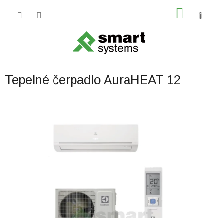
Prejsť
NÁKU
na
obsah
KOŠÍK
Tepelné čerpadlo AuraHEAT 12