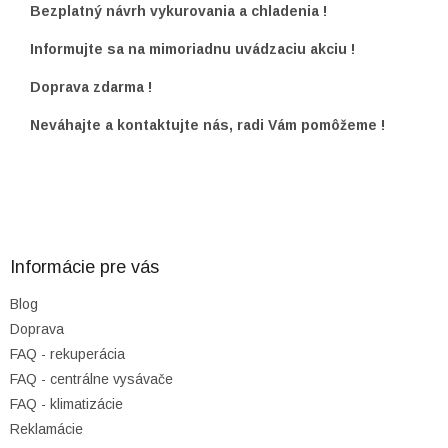
Bezplatný návrh vykurovania a chladenia !
Informujte sa na mimoriadnu uvádzaciu akciu !
Doprava zdarma !
Neváhajte a kontaktujte nás, radi Vám pomôžeme !
Z
á
p
ä
Informácie pre vás
t
Blog
i
Doprava
e
FAQ - rekuperácia
FAQ - centrálne vysávače
FAQ - klimatizácie
Reklamácie