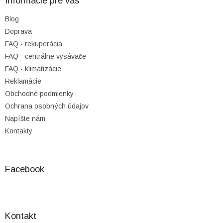
ä
Informácie pre vás
t
Blog
i
Doprava
e
FAQ - rekuperácia
FAQ - centrálne vysávače
FAQ - klimatizácie
Reklamácie
Obchodné podmienky
Ochrana osobných údajov
Napíšte nám
Kontakty
Facebook
Kontakt