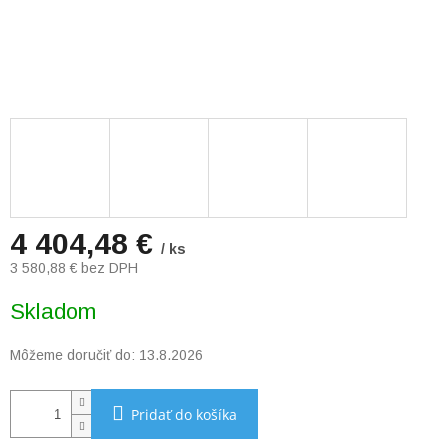
4 404,48 €
/ ks
3 580,88 € bez DPH
Jednotková
Skladom
cena:
Môžeme doručiť do:
13.8.2026
Pridať do košíka