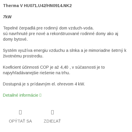
Therma V HU071.U42/HN0914.NK2
7kW
Tepelné čerpadlá pre rodinný dom vzduch-voda.
sú navrhnuté pre nové a rekonštruované rodinné domy ako aj
domy bytové.
Systém využíva energiu vzduchu a slnka a je mimoriadne šetrný k
životnému prostrediu.
Koeficient účinnosti COP je až 4,40 , v súčasnosti je to
najvyhľadávanejšie riešenie na trhu.
Dostupná je s prídavným el. ohrevom 4 kW.
Detailné informácie
OPÝTAŤ SA
ZDIEĽAŤ