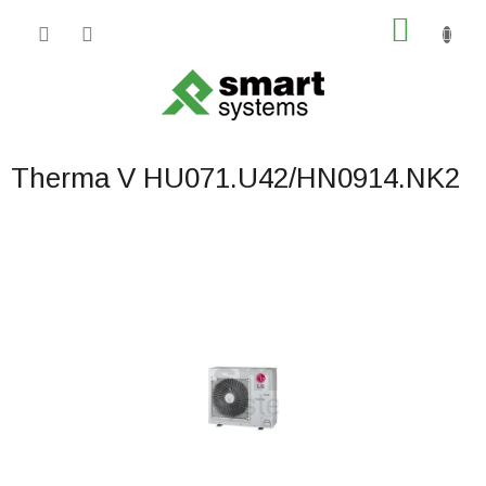
Prejsť
NÁKU
na
obsah
KOŠÍK
Therma V HU071.U42/HN0914.NK2