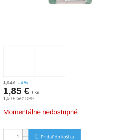
1,94 €
–4 %
1,85 €
/ ks
1,50 € bez DPH
Jednotková
Momentálne nedostupné
cena:
Pridať do košíka