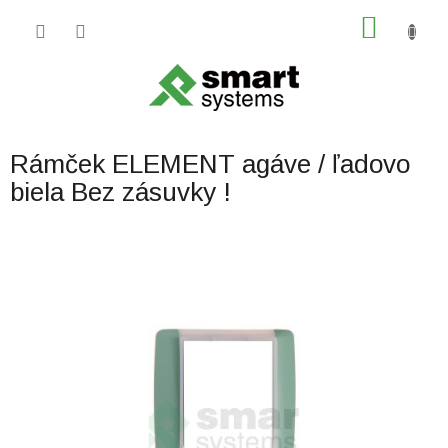
Prejsť
NÁKU
na
obsah
KOŠÍK
Rámček ELEMENT agáve / ľadovo
biela Bez zásuvky !