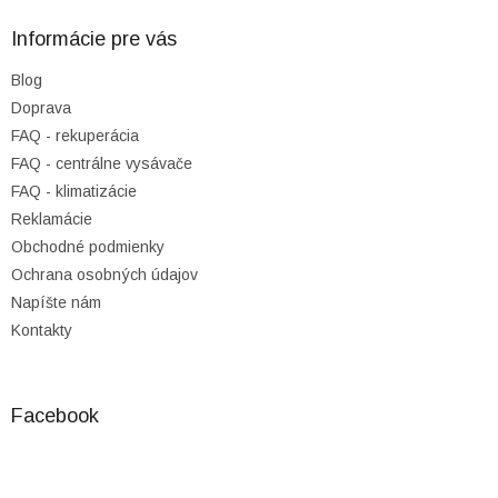
p
ä
Informácie pre vás
t
Blog
i
Doprava
e
FAQ - rekuperácia
FAQ - centrálne vysávače
FAQ - klimatizácie
Reklamácie
Obchodné podmienky
Ochrana osobných údajov
Napíšte nám
Kontakty
Facebook