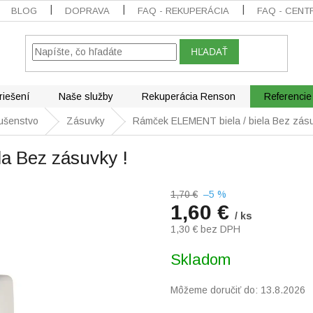
BLOG
DOPRAVA
FAQ - REKUPERÁCIA
FAQ - CENT
HĽADAŤ
riešení
Naše služby
Rekuperácia Renson
Referencie
lušenstvo
Zásuvky
Rámček ELEMENT biela / biela Bez zásu
a Bez zásuvky !
1,70 €
–5 %
1,60 €
/ ks
1,30 € bez DPH
Jednotková
Skladom
cena:
Môžeme doručiť do:
13.8.2026