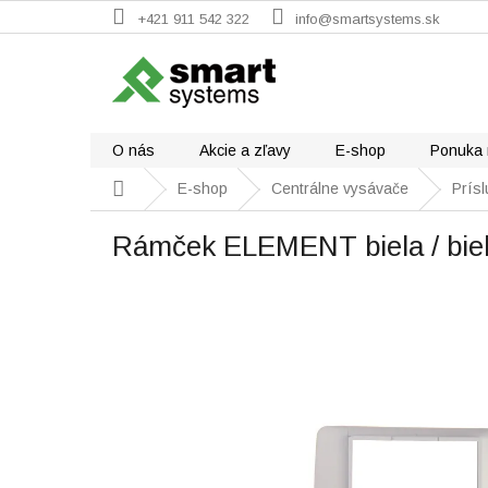
Prejsť
+421 911 542 322
info@smartsystems.sk
na
obsah
O nás
Akcie a zľavy
E-shop
Ponuka 
Domov
E-shop
Centrálne vysávače
Prís
Rámček ELEMENT biela / biel