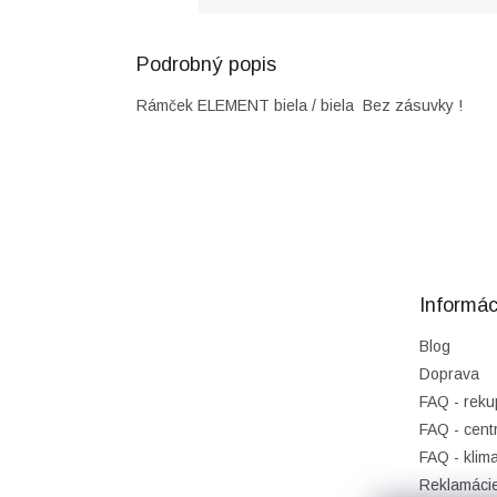
Podrobný popis
Rámček ELEMENT biela / biela Bez zásuvky !
Z
á
p
ä
t
Informác
i
e
Blog
Doprava
FAQ - reku
FAQ - cent
FAQ - klima
Reklamáci