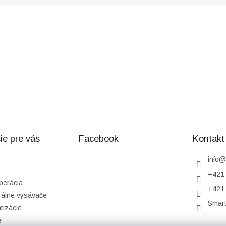
ie pre vás
Facebook
Kontakt
info
@
+421 
perácia
+421 
rálne vysávače
Smar
tizácie
e