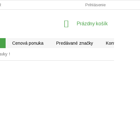
RÁLNE VYSÁVAČE
FAQ - KLIMATIZÁCIE
Prihlásenie
REKLAMÁCIE
NÁKUPNÝ
Prázdny košík
KOŠÍK
Cenová ponuka
Predávané značky
Kontakty
vky !