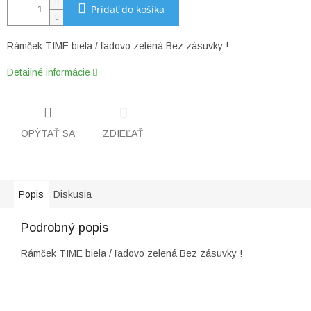
Pridať do košíka
Rámček TIME biela / ľadovo zelená Bez zásuvky !
Detailné informácie
OPÝTAŤ SA
ZDIEĽAŤ
Popis
Diskusia
Podrobný popis
Rámček TIME biela / ľadovo zelená Bez zásuvky !
Z