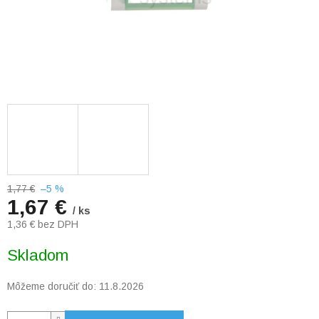
1,77 €
–5 %
1,67 €
/ ks
1,36 € bez DPH
Jednotková
Skladom
cena:
Môžeme doručiť do:
11.8.2026