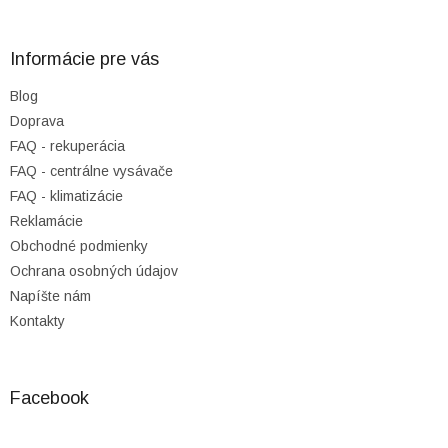
á
p
ä
Informácie pre vás
t
Blog
i
Doprava
e
FAQ - rekuperácia
FAQ - centrálne vysávače
FAQ - klimatizácie
Reklamácie
Obchodné podmienky
Ochrana osobných údajov
Napíšte nám
Kontakty
Facebook