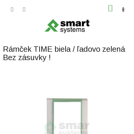
Prejsť
NÁKU
na
obsah
KOŠÍK
Rámček TIME biela / ľadovo zelená
Bez zásuvky !