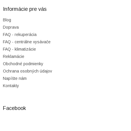
p
ä
Informácie pre vás
t
Blog
i
Doprava
e
FAQ - rekuperácia
FAQ - centrálne vysávače
FAQ - klimatizácie
Reklamácie
Obchodné podmienky
Ochrana osobných údajov
Napíšte nám
Kontakty
Facebook