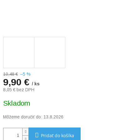
10,48 €
–5 %
9,90 €
/ ks
8,05 € bez DPH
Jednotková
Skladom
cena:
Môžeme doručiť do:
13.8.2026
Pridať do košíka