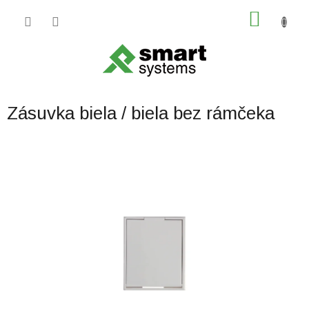
Prejsť
NÁKU
na
obsah
KOŠÍK
Zásuvka biela / biela bez rámčeka