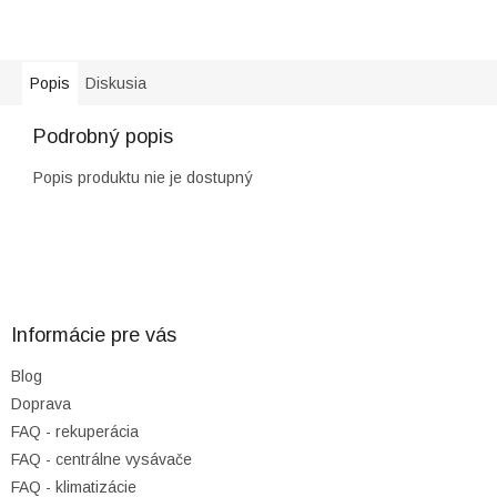
Popis
Diskusia
Podrobný popis
Popis produktu nie je dostupný
Z
á
p
ä
Informácie pre vás
t
Blog
i
Doprava
e
FAQ - rekuperácia
FAQ - centrálne vysávače
FAQ - klimatizácie