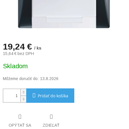
19,24 €
/ ks
15,64 € bez DPH
Jednotková
Skladom
cena:
Môžeme doručiť do:
13.8.2026
Pridať do košíka
OPÝTAŤ SA
ZDIEĽAŤ