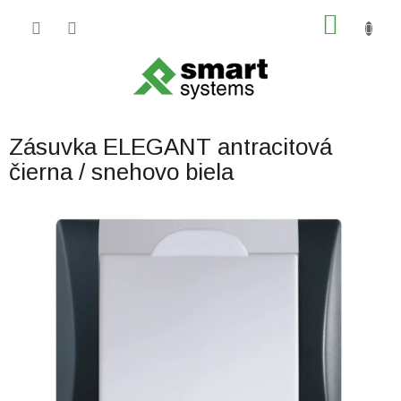
Prejsť
NÁKU
na
obsah
KOŠÍK
Zásuvka ELEGANT antracitová
čierna / snehovo biela