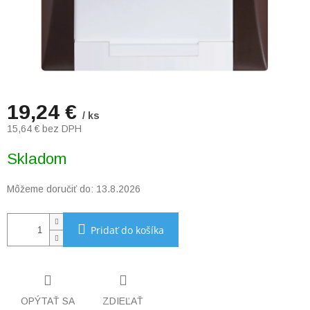
19,24 €
/ ks
15,64 € bez DPH
Jednotková
Skladom
cena:
Môžeme doručiť do:
13.8.2026
Pridať do košíka
OPÝTAŤ SA
ZDIEĽAŤ