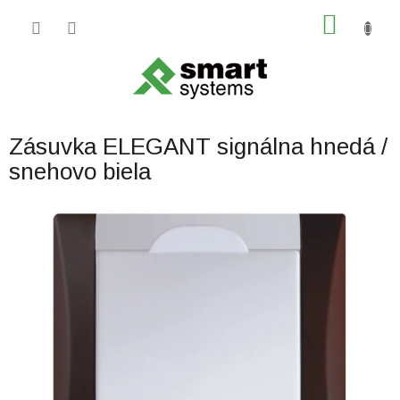
Prejsť
NÁKU
na
obsah
KOŠÍK
Zásuvka ELEGANT signálna hnedá /
snehovo biela