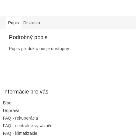
Popis
Diskusia
Podrobný popis
Popis produktu nie je dostupný
Z
á
p
ä
Informácie pre vás
t
Blog
i
Doprava
e
FAQ - rekuperácia
FAQ - centrálne vysávače
FAQ - klimatizácie