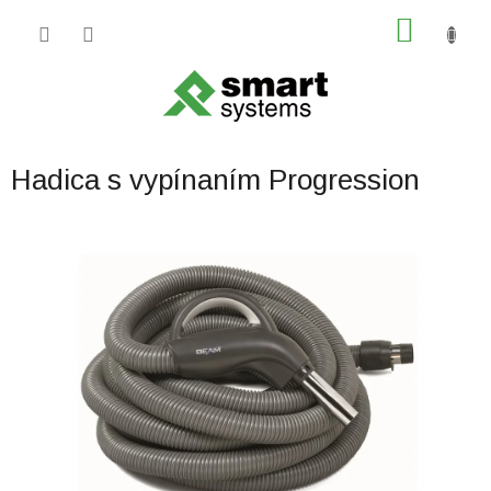
Prejsť
NÁKU
na
obsah
KOŠÍK
Hadica s vypínaním Progression