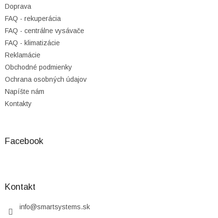
Doprava
e
FAQ - rekuperácia
FAQ - centrálne vysávače
FAQ - klimatizácie
Reklamácie
Obchodné podmienky
Ochrana osobných údajov
Napíšte nám
Kontakty
Facebook
Kontakt
info
@
smartsystems.sk