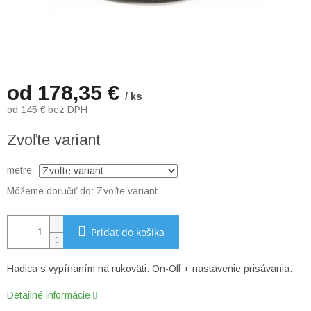
od
178,35 €
/ ks
od
145 €
bez DPH
Jednotková
Zvoľte variant
cena:
metre
Môžeme doručiť do:
Zvoľte variant
Pridať do košíka
Hadica s vypínaním na rukoväti: On-Off + nastavenie prisávania.
Detailné informácie