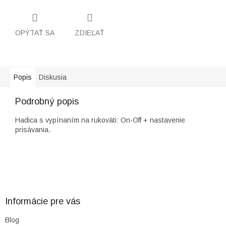
OPÝTAŤ SA
ZDIEĽAŤ
Popis
Diskusia
Podrobný popis
Hadica s vypínaním na rukoväti: On-Off + nastavenie
prisávania.
Z
á
p
ä
Informácie pre vás
t
Blog
i