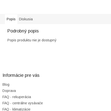
Popis
Diskusia
Podrobný popis
Popis produktu nie je dostupný
Z
á
p
ä
Informácie pre vás
t
Blog
i
Doprava
e
FAQ - rekuperácia
FAQ - centrálne vysávače
FAQ - klimatizácie