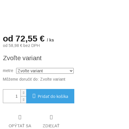
od
72,55 €
/ ks
od
58,98 €
bez DPH
Jednotková
Zvoľte variant
cena:
metre
Môžeme doručiť do:
Zvoľte variant
Pridať do košíka
OPÝTAŤ SA
ZDIEĽAŤ