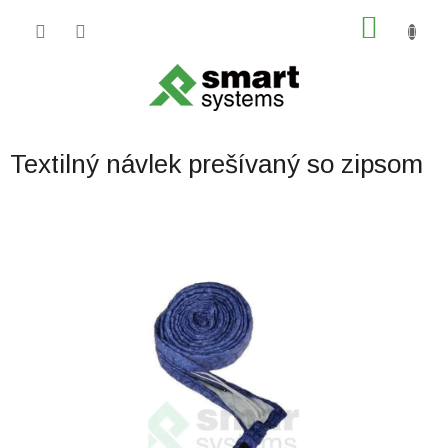
Prejsť
NÁKU
na
obsah
KOŠÍK
Textilný návlek prešívaný so zipsom