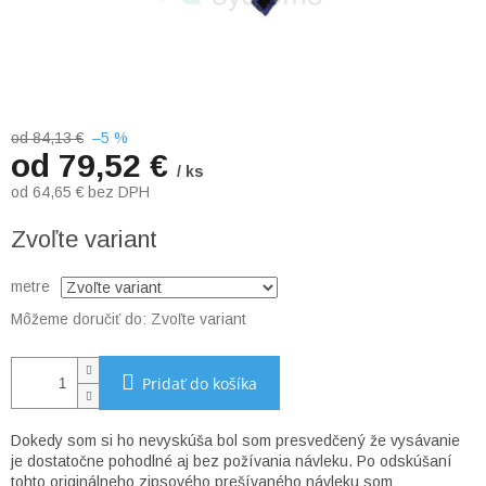
od 84,13 €
–5 %
od
79,52 €
/ ks
od
64,65 €
bez DPH
Jednotková
Zvoľte variant
cena:
metre
Môžeme doručiť do:
Zvoľte variant
Pridať do košíka
Dokedy som si ho nevyskúša bol som presvedčený že vysávanie
je dostatočne pohodlné aj bez požívania návleku. Po odskúšaní
tohto originálneho zipsového prešívaného návleku som