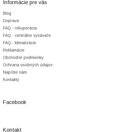
ä
Informácie pre vás
t
Blog
i
Doprava
e
FAQ - rekuperácia
FAQ - centrálne vysávače
FAQ - klimatizácie
Reklamácie
Obchodné podmienky
Ochrana osobných údajov
Napíšte nám
Kontakty
Facebook
Kontakt