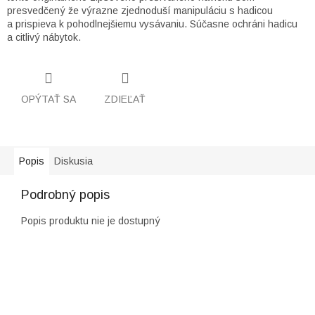
presvedčený že výrazne zjednoduší manipuláciu s hadicou
a prispieva k pohodlnejšiemu vysávaniu. Súčasne ochráni hadicu
a citlivý nábytok.
OPÝTAŤ SA
ZDIEĽAŤ
Popis
Diskusia
Podrobný popis
Popis produktu nie je dostupný
Z
á
p