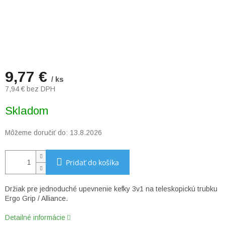
9,77 €
/ ks
7,94 € bez DPH
Jednotková
Skladom
cena:
Môžeme doručiť do:
13.8.2026
Pridať do košíka
Držiak pre jednoduché upevnenie kefky 3v1 na teleskopickú trubku
Ergo Grip / Alliance.
Detailné informácie