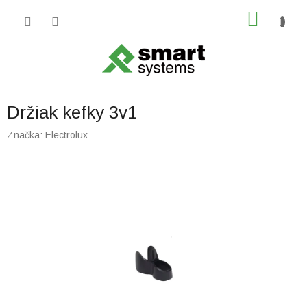
Prejsť
NÁKU
na
obsah
KOŠÍK
Držiak kefky 3v1
Značka:
Electrolux