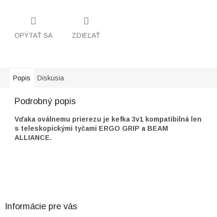
OPÝTAŤ SA
ZDIEĽAŤ
Popis
Diskusia
Podrobný popis
Vďaka oválnemu prierezu je kefka 3v1 kompatibilná len
s teleskopickými tyčami ERGO GRIP a BEAM
ALLIANCE.
Z
á
p
ä
Informácie pre vás