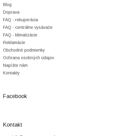
t
Blog
i
Doprava
e
FAQ - rekuperácia
FAQ - centrálne vysávače
FAQ - klimatizácie
Reklamácie
Obchodné podmienky
Ochrana osobných údajov
Napíšte nám
Kontakty
Facebook
Kontakt