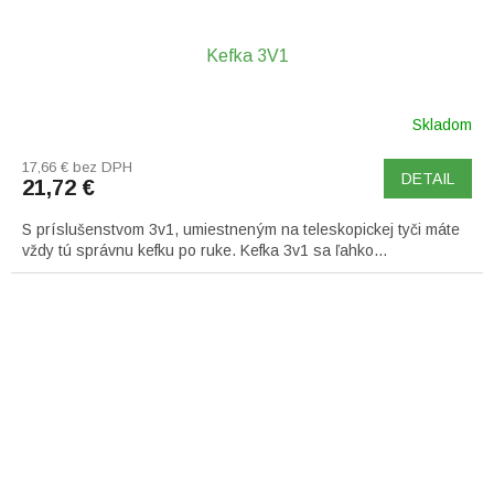
Kefka 3V1
Skladom
17,66 € bez DPH
DETAIL
21,72 €
S príslušenstvom 3v1, umiestneným na teleskopickej tyči máte
vždy tú správnu kefku po ruke. Kefka 3v1 sa ľahko...