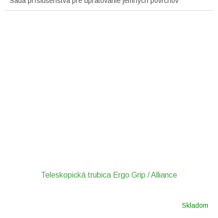
Sada príslušenstva pre upratovanie jemných povrchov
Teleskopická trubica Ergo Grip / Alliance
Skladom