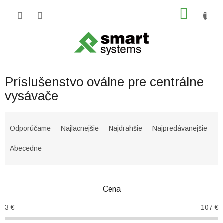
Prejsť
NÁKU
na
obsah
KOŠÍK
Príslušenstvo oválne pre centrálne
vysávače
R
a
Odporúčame
Najlacnejšie
Najdrahšie
Najpredávanejšie
d
e
Abecedne
n
i
e
Cena
p
r
3
€
107
€
o