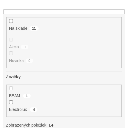
d
u
k
t
o
Na sklade
11
v
Akcia
0
Novinka
0
Značky
BEAM
1
Electrolux
4
Zobrazených položiek:
14