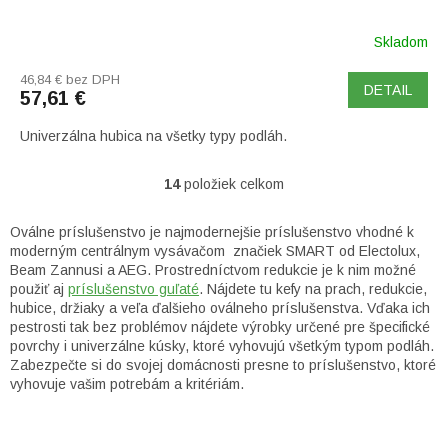
Skladom
46,84 € bez DPH
DETAIL
57,61 €
Univerzálna hubica na všetky typy podláh.
14
položiek celkom
O
v
l
Oválne príslušenstvo je najmodernejšie príslušenstvo vhodné k
á
moderným centrálnym vysávačom značiek SMART od Electolux,
d
Beam Zannusi a AEG. Prostredníctvom redukcie je k nim možné
a
použiť aj
príslušenstvo guľaté
. Nájdete tu kefy na prach, redukcie,
c
hubice, držiaky a veľa ďalšieho oválneho príslušenstva. Vďaka ich
i
pestrosti tak bez problémov nájdete výrobky určené pre špecifické
e
povrchy i univerzálne kúsky, ktoré vyhovujú všetkým typom podláh.
p
Zabezpečte si do svojej domácnosti presne to príslušenstvo, ktoré
r
vyhovuje vašim potrebám a kritériám.
v
k
Z
y
á