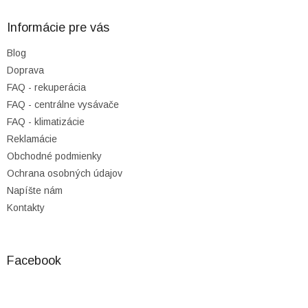
v
p
ý
ä
Informácie pre vás
p
t
i
Blog
i
s
Doprava
u
e
FAQ - rekuperácia
FAQ - centrálne vysávače
FAQ - klimatizácie
Reklamácie
Obchodné podmienky
Ochrana osobných údajov
Napíšte nám
Kontakty
Facebook