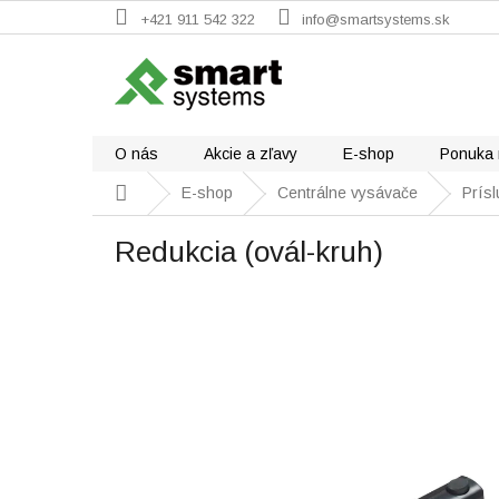
Prejsť
+421 911 542 322
info@smartsystems.sk
na
obsah
O nás
Akcie a zľavy
E-shop
Ponuka 
Domov
E-shop
Centrálne vysávače
Prís
Redukcia (ovál-kruh)