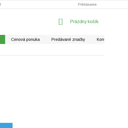
RÁLNE VYSÁVAČE
FAQ - KLIMATIZÁCIE
Prihlásenie
REKLAMÁCIE
NÁKUPNÝ
Prázdny košík
KOŠÍK
Cenová ponuka
Predávané značky
Kontakty