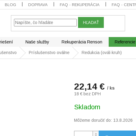
BLOG
DOPRAVA
FAQ - REKUPERÁCIA
FAQ - CENT
HĽADAŤ
riešení
Naše služby
Rekuperácia Renson
Referencie
lušenstvo
Príslušenstvo oválne
Redukcia (ovál-kruh)
22,14 €
/ ks
18 € bez DPH
Jednotková
Skladom
cena:
Môžeme doručiť do:
13.8.2026