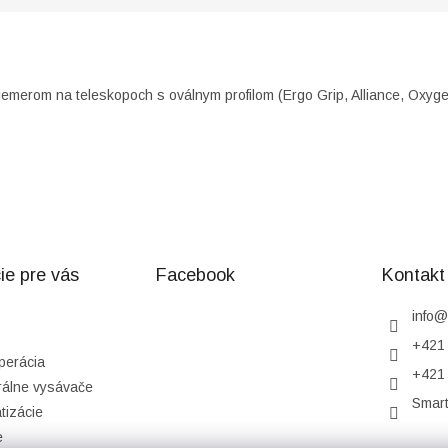
iemerom na teleskopoch s oválnym profilom (Ergo Grip, Alliance, Oxyge
ie pre vás
Facebook
Kontakt
info
@
+421 
perácia
+421 
rálne vysávače
Smar
tizácie
e