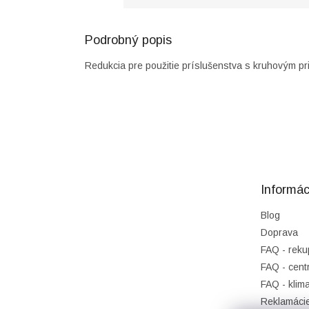
Podrobný popis
Redukcia pre použitie príslušenstva s kruhovým pr
Z
á
p
ä
t
Informác
i
e
Blog
Doprava
FAQ - reku
FAQ - cent
FAQ - klima
Reklamáci