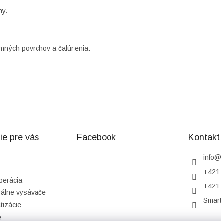
hy.
jemných povrchov a čalúnenia.
ie pre vás
Facebook
Kontakt
info
@
+421 
perácia
+421 
rálne vysávače
Smar
tizácie
e