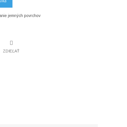
šíka
vanie jemných povrchov
ZDIEĽAŤ