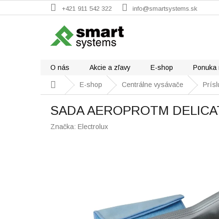
Prejsť
+421 911 542 322
info@smartsystems.sk
na
obsah
O nás
Akcie a zľavy
E-shop
Ponuka 
Domov
E-shop
Centrálne vysávače
Prís
SADA AEROPROTM DELICA
Značka:
Electrolux