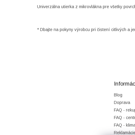
Univerzálna utierka z mikrovlákna pre všetky povrc
* Dbajte na pokyny výrobcu pri čistení citlivých a 
Z
á
p
ä
t
Informác
i
e
Blog
Doprava
FAQ - reku
FAQ - cent
FAQ - klima
Reklamáci