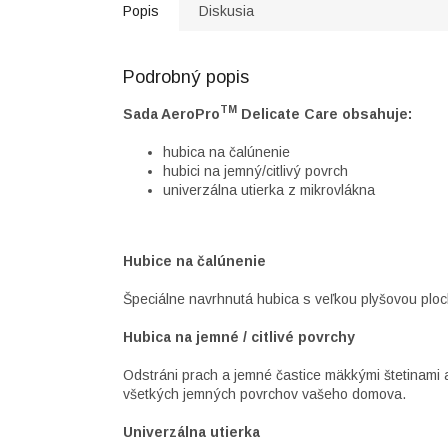
Popis
Diskusia
Podrobný popis
TM
Sada AeroPro
Delicate Care obsahuje:
hubica na čalúnenie
hubici na jemný/citlivý povrch
univerzálna utierka z mikrovlákna
Hubice na čalúnenie
Špeciálne navrhnutá hubica s veľkou plyšovou ploc
Hubica na jemné / citlivé povrchy
Odstráni prach a jemné častice mäkkými štetinami a
všetkých jemných povrchov vašeho domova.
Univerzálna utierka