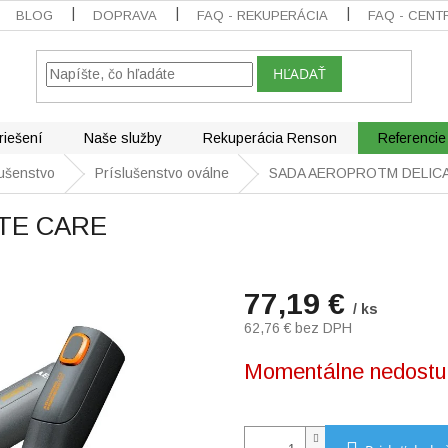
BLOG
DOPRAVA
FAQ - REKUPERÁCIA
FAQ - CENT
HĽADAŤ
riešení
Naše služby
Rekuperácia Renson
Referencie
lušenstvo
Príslušenstvo oválne
SADA AEROPROTM DELIC
TE CARE
77,19 €
/ ks
62,76 € bez DPH
Jednotková
Momentálne nedostu
cena: