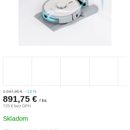
1 047,96 €
–14 %
891,75 €
/ ks
725 € bez DPH
Jednotková
Skladom
cena: