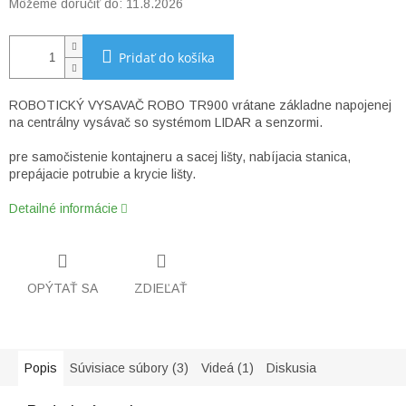
Môžeme doručiť do:
11.8.2026
Pridať do košíka
ROBOTICKÝ VYSAVAČ ROBO TR900 vrátane základne napojenej
na centrálny vysávač so systémom LIDAR a senzormi.
pre samočistenie kontajneru a sacej lišty, nabíjacia stanica,
prepájacie potrubie a krycie lišty.
Detailné informácie
OPÝTAŤ SA
ZDIEĽAŤ
Popis
Súvisiace súbory (3)
Videá (1)
Diskusia