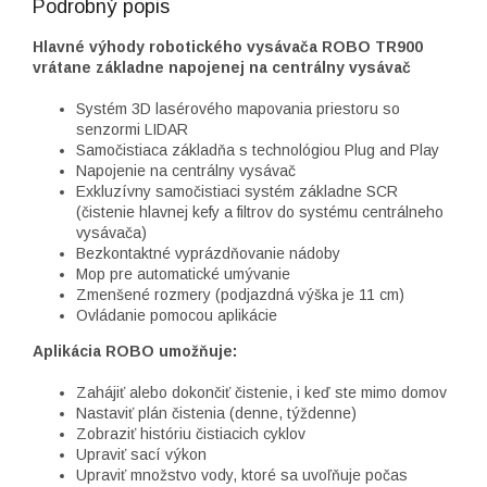
Podrobný popis
Hlavné výhody robotického vysávača ROBO TR900
vrátane základne napojenej na centrálny vysávač
Systém 3D lasérového mapovania priestoru so
senzormi LIDAR
Samočistiaca základňa s technológiou Plug and Play
Napojenie na centrálny vysávač
Exkluzívny samočistiaci systém základne SCR
(čistenie hlavnej kefy a filtrov do systému centrálneho
vysávača)
Bezkontaktné vyprázdňovanie nádoby
Mop pre automatické umývanie
Zmenšené rozmery (podjazdná výška je 11 cm)
Ovládanie pomocou aplikácie
Aplikácia ROBO umožňuje:
Zahájiť alebo dokončiť čistenie, i keď ste mimo domov
Nastaviť plán čistenia (denne, týždenne)
Zobraziť históriu čistiacich cyklov
Upraviť sací výkon
Upraviť množstvo vody, ktoré sa uvoľňuje počas