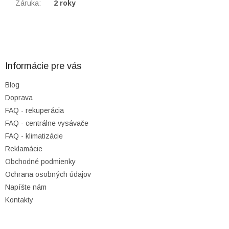
Záruka
:
2 roky
Z
á
p
ä
Informácie pre vás
t
Blog
i
Doprava
e
FAQ - rekuperácia
FAQ - centrálne vysávače
FAQ - klimatizácie
Reklamácie
Obchodné podmienky
Ochrana osobných údajov
Napíšte nám
Kontakty