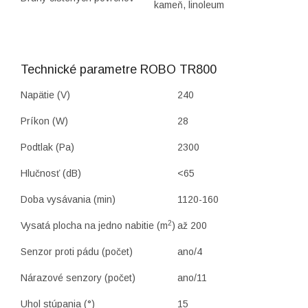
kameň, linoleum
Technické parametre ROBO TR800
Napätie (V)
240
Príkon (W)
28
Podtlak (Pa)
2300
Hlučnosť (dB)
<65
Doba vysávania (min)
1120-160
2
Vysatá plocha na jedno nabitie (m
)
až 200
Senzor proti pádu (počet)
ano/4
Nárazové senzory (počet)
ano/11
Uhol stúpania (°)
15